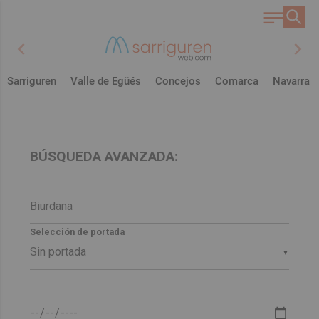
chevron_left
chevron_right
Sarriguren
Valle de Egüés
Concejos
Comarca
Navarra
BÚSQUEDA AVANZADA:
Selección de portada
▼