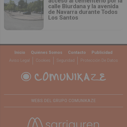
acceso al cementerio por la
calle Biurdana y la avenida
de Navarra durante Todos
Los Santos
Inicio
Quiénes Somos
Contacto
Publicidad
Aviso Legal
Cookies
Seguridad
Protección De Datos
WEBS DEL GRUPO COMUNIKAZE