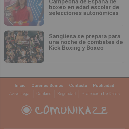
Campeona de España de
boxeo en edad escolar de
selecciones autonómicas
Sangüesa se prepara para
una noche de combates de
Kick Boxing y Boxeo
Inicio
Quiénes Somos
Contacto
Publicidad
Aviso Legal
Cookies
Seguridad
Protección De Datos