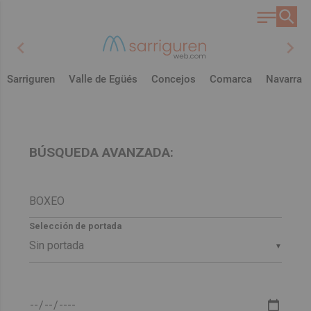
chevron_left
chevron_right
Sarriguren
Valle de Egüés
Concejos
Comarca
Navarra
BÚSQUEDA AVANZADA:
Selección de portada
▼