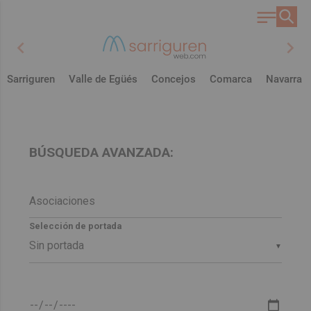
chevron_left
chevron_right
Sarriguren
Valle de Egüés
Concejos
Comarca
Navarra
BÚSQUEDA AVANZADA:
Selección de portada
▼