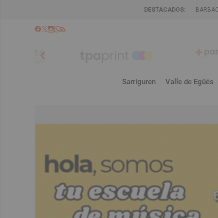
DESTACADOS:
BARBA
chevron_left
Sarriguren
Valle de Egüés