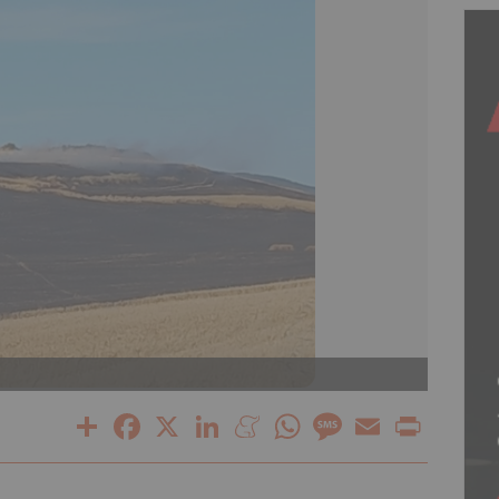
Incend
Share
Facebook
X
LinkedIn
Meneame
WhatsApp
Message
Email
Print