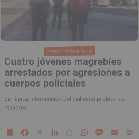
SARRIGUREN WEB
Cuatro jóvenes magrebíes
arrestados por agresiones a
cuerpos policiales
La ràpida intervención policial evitó problemas
mayores
Share
Facebook
X
LinkedIn
Meneame
WhatsApp
Message
Email
Pr