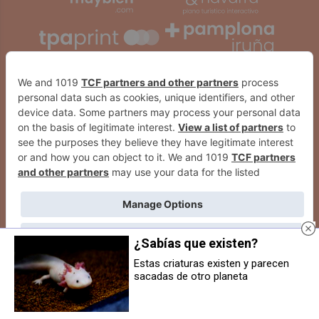
¿Sabías que existen?
Estas criaturas existen y parecen
sacadas de otro planeta
Dos menores de 14 años queman
Sarriguren despedirá sus fiestas
una parcela en Sarriguren
patronales con un gran
espectáculo de drones y fuegos
2026
© Grupo Comunikaze
artificiales