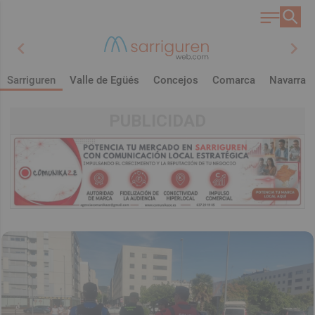
chevron_left
chevron_right
Sarriguren
Valle de Egüés
Concejos
Comarca
Navarra
PUBLICIDAD