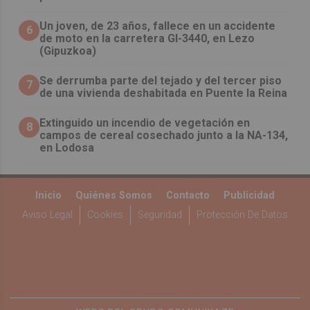
Un joven, de 23 años, fallece en un accidente
6
de moto en la carretera GI-3440, en Lezo
(Gipuzkoa)
Se derrumba parte del tejado y del tercer piso
7
de una vivienda deshabitada en Puente la Reina
Extinguido un incendio de vegetación en
8
campos de cereal cosechado junto a la NA-134,
en Lodosa
Inicio
Quiénes Somos
Contacto
Publicidad
Aviso Legal
Cookies
Seguridad
Protección De Datos