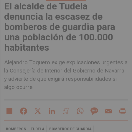
El alcalde de Tudela
denuncia la escasez de
bomberos de guardia para
una población de 100.000
habitantes
Alejandro Toquero exige explicaciones urgentes a
la Consejería de Interior del Gobierno de Navarra
y advierte de que exigirá responsabilidades si
algo ocurre
Share
Facebook
X
LinkedIn
Meneame
WhatsApp
Message
Email
Pr
BOMBEROS
TUDELA
BOMBEROS DE GUARDIA