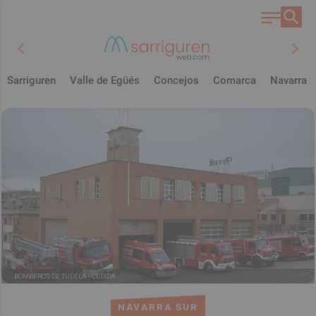
chevron_left
chevron_right
Sarriguren
Valle de Egüés
Concejos
Comarca
Navarra
BOMBEROS DE TUDELA -
CEDIDA
NAVARRA SUR