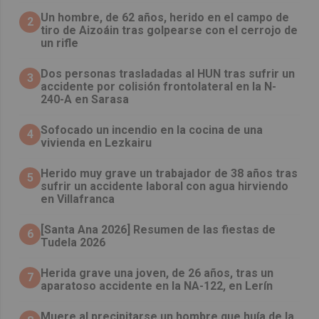
Un hombre, de 62 años, herido en el campo de
2
tiro de Aizoáin tras golpearse con el cerrojo de
un rifle
​Dos personas trasladadas al HUN tras sufrir un
3
accidente por colisión frontolateral en la N-
240-A en Sarasa
Sofocado un incendio en la cocina de una
4
vivienda en Lezkairu
Herido muy grave un trabajador de 38 años tras
5
sufrir un accidente laboral con agua hirviendo
en Villafranca
[Santa Ana 2026] Resumen de las fiestas de
6
Tudela 2026
Herida grave una joven, de 26 años, tras un
7
aparatoso accidente en la NA-122, en Lerín
Muere al precipitarse un hombre que huía de la