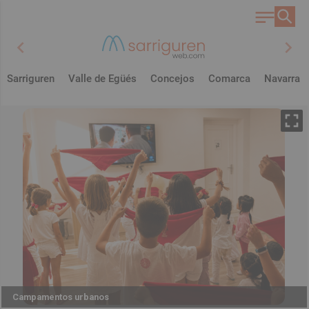
chevron_left
chevron_right
Sarriguren
Valle de Egüés
Concejos
Comarca
Navarra
Campamentos urbanos