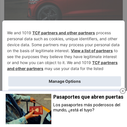
Pasaportes que abren puertas
Los pasaportes más poderosos del
mundo, ¿está el tuyo?
Joyas Joyel: cinco claves para
El recubrimiento cerámico
vender oro con seguridad y
exclusivo que convierte la
obtener el mejor precio
carrocería de tu coche en un
diamante