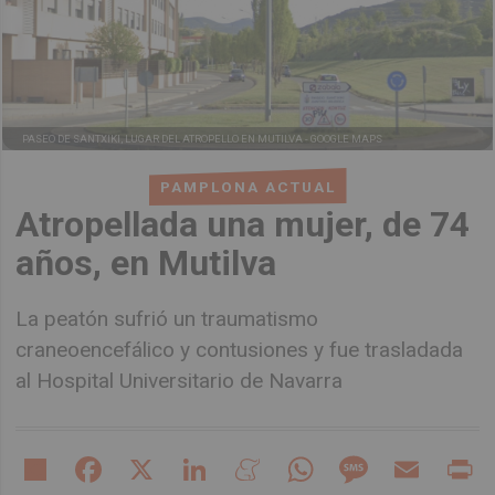
PASEO DE SANTXIKI, LUGAR DEL ATROPELLO EN MUTILVA -
GOOGLE MAPS
PAMPLONA ACTUAL
Atropellada una mujer, de 74
años, en Mutilva
La peatón sufrió un traumatismo
craneoencefálico y contusiones y fue trasladada
al Hospital Universitario de Navarra
Share
Facebook
X
LinkedIn
Meneame
WhatsApp
Message
Email
Pr