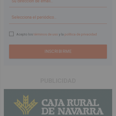
▼
Acepto los
términos de uso
y la
política de privacidad
INSCRIBIRME
PUBLICIDAD