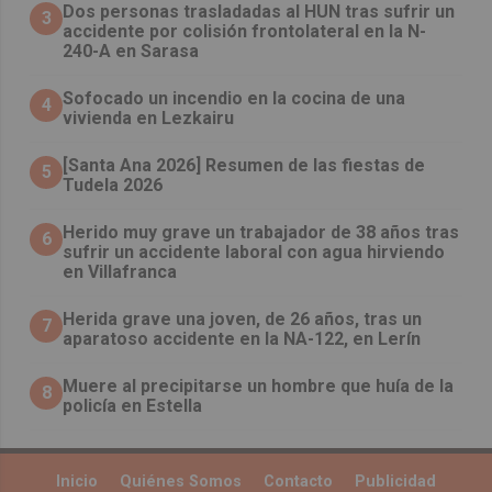
​Dos personas trasladadas al HUN tras sufrir un
3
accidente por colisión frontolateral en la N-
240-A en Sarasa
Sofocado un incendio en la cocina de una
4
vivienda en Lezkairu
[Santa Ana 2026] Resumen de las fiestas de
5
Tudela 2026
Herido muy grave un trabajador de 38 años tras
6
sufrir un accidente laboral con agua hirviendo
en Villafranca
Herida grave una joven, de 26 años, tras un
7
aparatoso accidente en la NA-122, en Lerín
Muere al precipitarse un hombre que huía de la
8
policía en Estella
Inicio
Quiénes Somos
Contacto
Publicidad