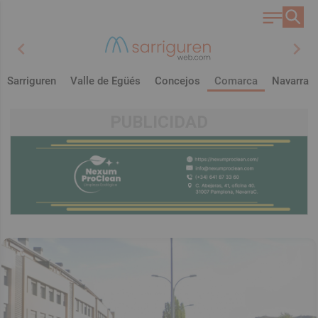
chevron_left
chevron_right
Sarriguren
Valle de Egüés
Concejos
Comarca
Navarra
PUBLICIDAD