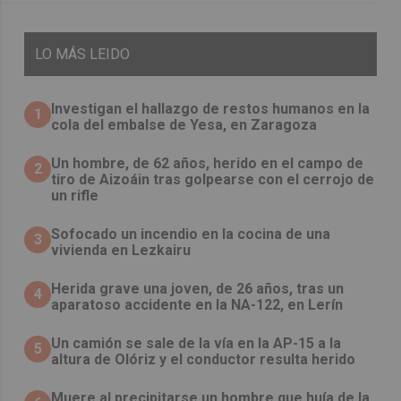
LO
MÁS LEIDO
Investigan el hallazgo de restos humanos en la
1
cola del embalse de Yesa, en Zaragoza
Un hombre, de 62 años, herido en el campo de
2
tiro de Aizoáin tras golpearse con el cerrojo de
un rifle
Sofocado un incendio en la cocina de una
3
vivienda en Lezkairu
Herida grave una joven, de 26 años, tras un
4
aparatoso accidente en la NA-122, en Lerín
Un camión se sale de la vía en la AP-15 a la
5
altura de Olóriz y el conductor resulta herido
Muere al precipitarse un hombre que huía de la