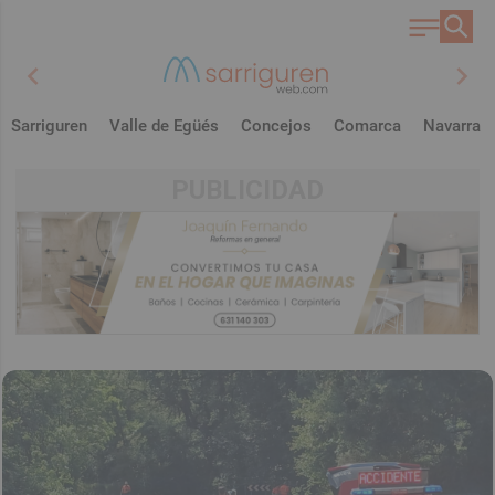
chevron_left
chevron_right
Sarriguren
Valle de Egüés
Concejos
Comarca
Navarra
PUBLICIDAD