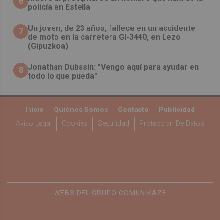
6
policía en Estella
Un joven, de 23 años, fallece en un accidente
7
de moto en la carretera GI-3440, en Lezo
(Gipuzkoa)
Jonathan Dubasin: "Vengo aquí para ayudar en
8
todo lo que pueda"
Inicio
Quiénes Somos
Contacto
Publicidad
Aviso Legal
Cookies
Seguridad
Protección De Datos
WEBS DEL GRUPO COMUNIKAZE