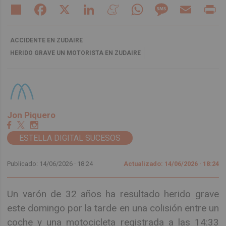
Share
Facebook
X
LinkedIn
Meneame
WhatsApp
Message
Email
Pr
ACCIDENTE EN ZUDAIRE
HERIDO GRAVE UN MOTORISTA EN ZUDAIRE
Jon Piquero
ESTELLA DIGITAL SUCESOS
Publicado: 14/06/2026 ·
18:24
Actualizado: 14/06/2026 · 18:24
Un varón de 32 años ha resultado herido grave
este domingo por la tarde en una colisión entre un
coche y una motocicleta registrada a las 14:33