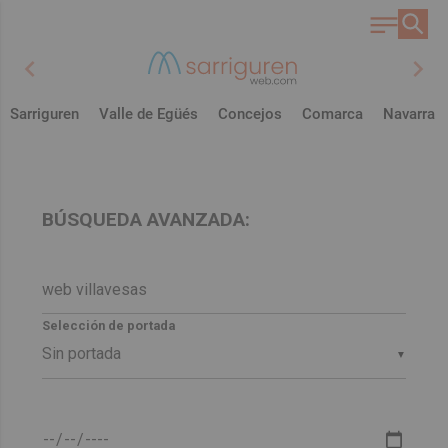
chevron_left
chevron_right
Sarriguren
Valle de Egüés
Concejos
Comarca
Navarra
BÚSQUEDA AVANZADA:
Selección de portada
▼