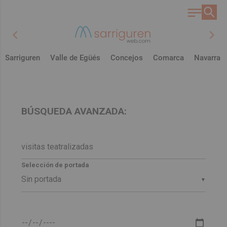
chevron_left
chevron_right
Sarriguren
Valle de Egüés
Concejos
Comarca
Navarra
BÚSQUEDA AVANZADA:
Selección de portada
▼