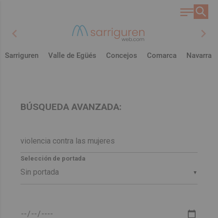
chevron_left
chevron_right
Sarriguren
Valle de Egüés
Concejos
Comarca
Navarra
BÚSQUEDA AVANZADA:
Selección de portada
▼