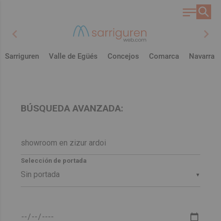
chevron_left
chevron_right
Sarriguren
Valle de Egüés
Concejos
Comarca
Navarra
BÚSQUEDA AVANZADA:
Selección de portada
▼