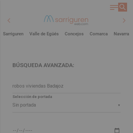
chevron_left
chevron_right
Sarriguren
Valle de Egüés
Concejos
Comarca
Navarra
BÚSQUEDA AVANZADA:
Selección de portada
▼