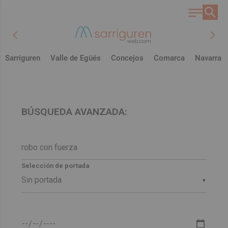
chevron_left
chevron_right
Sarriguren
Valle de Egüés
Concejos
Comarca
Navarra
BÚSQUEDA AVANZADA:
Selección de portada
▼