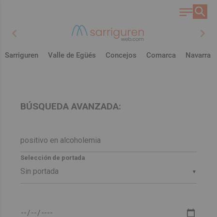
chevron_left
chevron_right
Sarriguren
Valle de Egüés
Concejos
Comarca
Navarra
BÚSQUEDA AVANZADA:
Selección de portada
▼