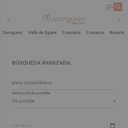
chevron_left
chevron_right
Sarriguren
Valle de Egüés
Concejos
Comarca
Navarra
BÚSQUEDA AVANZADA:
Selección de portada
▼