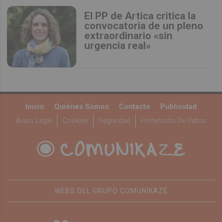
El PP de Artica critica la
convocatoria de un pleno
extraordinario «sin
urgencia real»
Inicio
Quiénes Somos
Contacto
Publicidad
Aviso Legal
Cookies
Seguridad
Protección De Datos
WEBS DEL GRUPO COMUNIKAZE