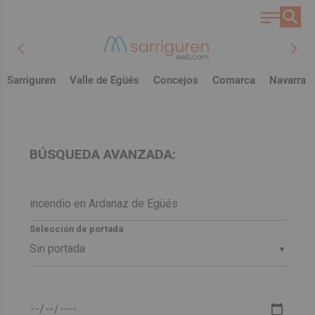
chevron_left
chevron_right
Sarriguren
Valle de Egüés
Concejos
Comarca
Navarra
BÚSQUEDA AVANZADA:
Selección de portada
▼