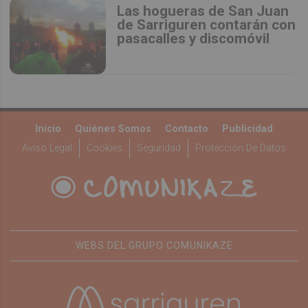
Las hogueras de San Juan
de Sarriguren contarán con
pasacalles y discomóvil
Inicio
Quiénes Somos
Contacto
Publicidad
Aviso Legal
Cookies
Seguridad
Protección De Datos
WEBS DEL GRUPO COMUNIKAZE