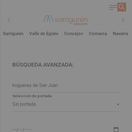
chevron_left
chevron_right
Sarriguren
Valle de Egüés
Concejos
Comarca
Navarra
BÚSQUEDA AVANZADA:
Selección de portada
▼