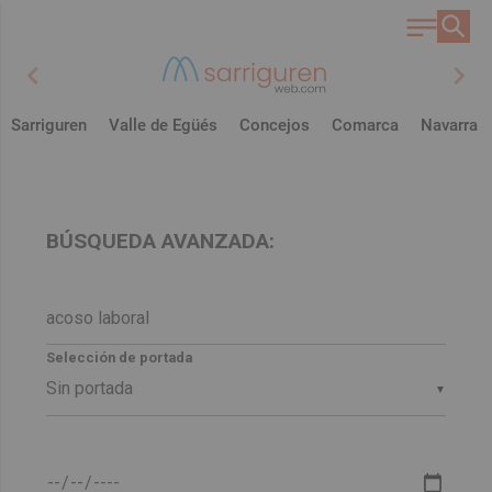
chevron_left
chevron_right
Sarriguren
Valle de Egüés
Concejos
Comarca
Navarra
BÚSQUEDA AVANZADA:
Selección de portada
▼