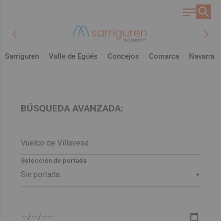
chevron_left
chevron_right
Sarriguren
Valle de Egüés
Concejos
Comarca
Navarra
BÚSQUEDA AVANZADA:
Selección de portada
▼