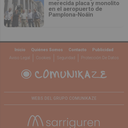
merecida placa y monolito
en el aeropuerto de
Pamplona-Noáin
Inicio
Quiénes Somos
Contacto
Publicidad
Aviso Legal
Cookies
Seguridad
Protección De Datos
WEBS DEL GRUPO COMUNIKAZE