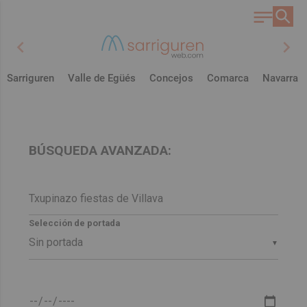
chevron_left
chevron_right
Sarriguren
Valle de Egüés
Concejos
Comarca
Navarra
BÚSQUEDA AVANZADA:
Selección de portada
▼