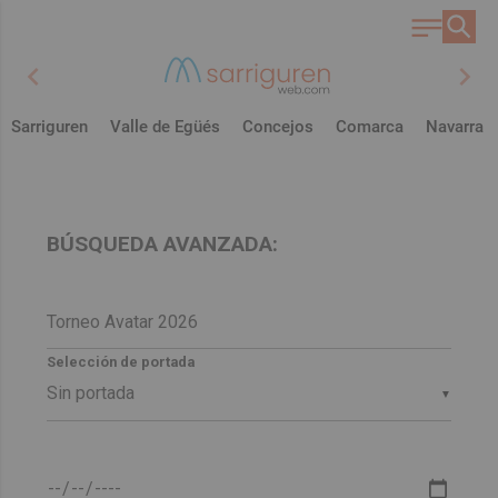
chevron_left
chevron_right
Sarriguren
Valle de Egüés
Concejos
Comarca
Navarra
BÚSQUEDA AVANZADA:
Selección de portada
▼