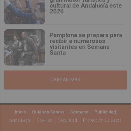
cultural de Andalucía este
2026
Pamplona se prepara para
recibir a numerosos
visitantes en Semana
Santa
CARGAR MÁS
Inicio
Quiénes Somos
Contacto
Publicidad
Aviso Legal
Cookies
Seguridad
Protección De Datos