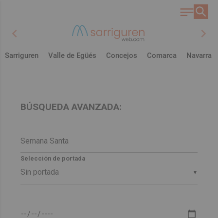
chevron_left
chevron_right
Sarriguren
Valle de Egüés
Concejos
Comarca
Navarra
BÚSQUEDA AVANZADA:
Selección de portada
▼