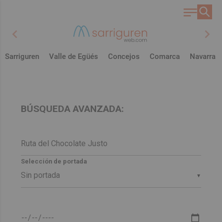
chevron_left
chevron_right
Sarriguren
Valle de Egüés
Concejos
Comarca
Navarra
BÚSQUEDA AVANZADA:
Selección de portada
▼