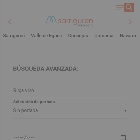
chevron_left
chevron_right
Sarriguren
Valle de Egüés
Concejos
Comarca
Navarra
BÚSQUEDA AVANZADA:
Selección de portada
▼