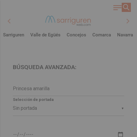
chevron_left
chevron_right
Sarriguren
Valle de Egüés
Concejos
Comarca
Navarra
BÚSQUEDA AVANZADA:
Selección de portada
▼