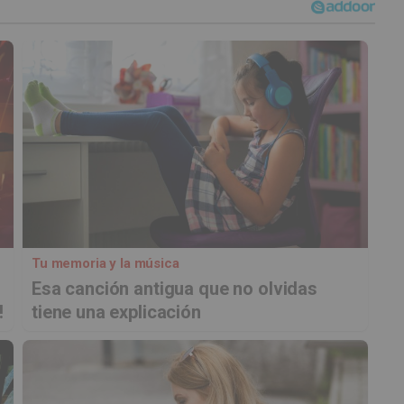
Tu memoria y la música
Esa canción antigua que no olvidas
!
tiene una explicación