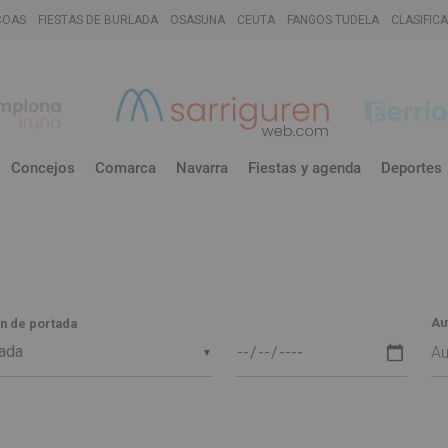
COAS
FIESTAS DE BURLADA
OSASUNA
CEUTA
FANGOS TUDELA
CLASIFIC
Concejos
Comarca
Navarra
Fiestas y agenda
Deportes
Au
n de portada
▼