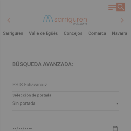
chevron_left
chevron_right
Sarriguren
Valle de Egüés
Concejos
Comarca
Navarra
BÚSQUEDA AVANZADA:
Selección de portada
▼