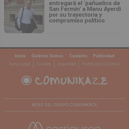
entregará el ‘pañuelico de
San Fermín’ a Manu Ayerdi
por su trayectoria y
compromiso político
Inicio
Quiénes Somos
Contacto
Publicidad
Aviso Legal
Cookies
Seguridad
Protección De Datos
WEBS DEL GRUPO COMUNIKAZE