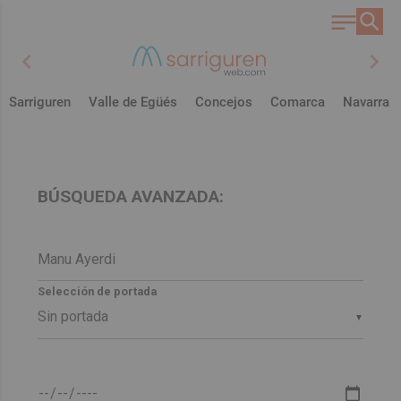
chevron_left
chevron_right
Sarriguren
Valle de Egüés
Concejos
Comarca
Navarra
BÚSQUEDA AVANZADA:
Selección de portada
▼