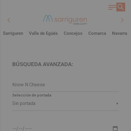
chevron_left
chevron_right
Sarriguren
Valle de Egüés
Concejos
Comarca
Navarra
BÚSQUEDA AVANZADA:
Selección de portada
▼