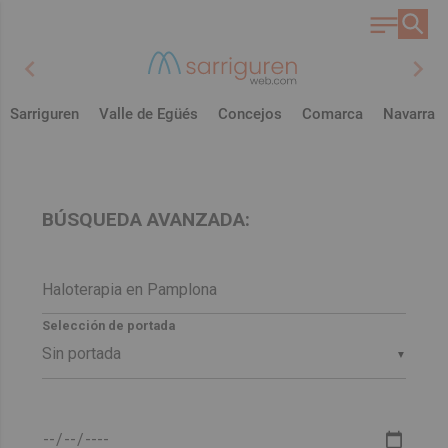
chevron_left
chevron_right
Sarriguren
Valle de Egüés
Concejos
Comarca
Navarra
BÚSQUEDA AVANZADA:
Selección de portada
▼