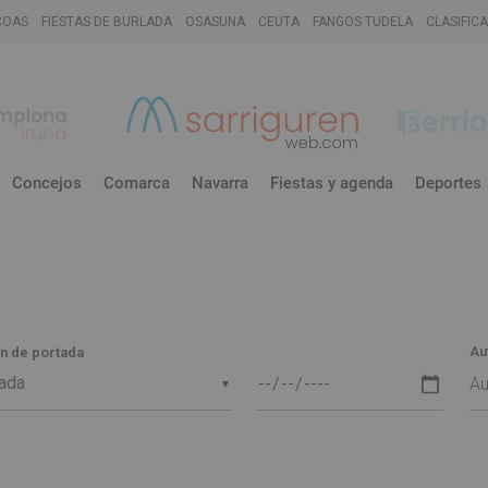
COAS
FIESTAS DE BURLADA
OSASUNA
CEUTA
FANGOS TUDELA
CLASIFIC
Concejos
Comarca
Navarra
Fiestas y agenda
Deportes
Au
n de portada
▼