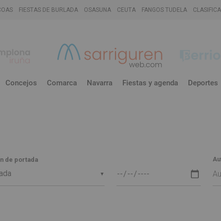
COAS
FIESTAS DE BURLADA
OSASUNA
CEUTA
FANGOS TUDELA
CLASIFIC
Concejos
Comarca
Navarra
Fiestas y agenda
Deportes
Au
n de portada
▼